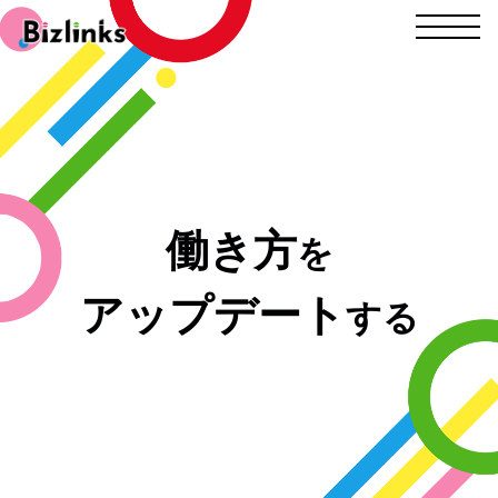
働き方
を
アップデート
する