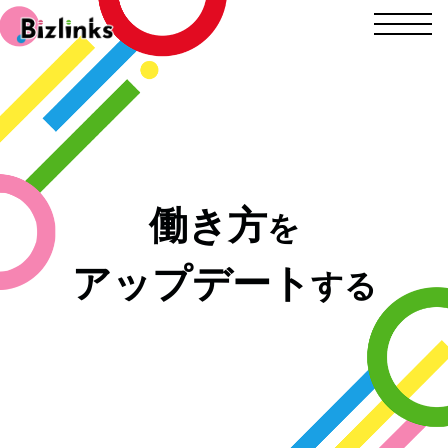
働き方
を
アップデート
する