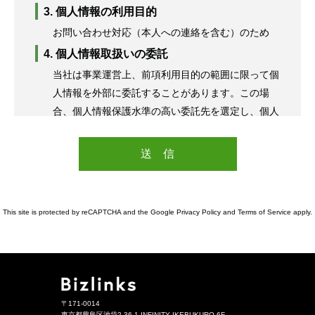
3. 個人情報の利用目的
お問い合わせ対応（本人への連絡を含む）のため
4. 個人情報取扱いの委託
当社は事業運営上、前項利用目的の範囲に限って個
人情報を外部に委託することがあります。この場
合、個人情報保護水準の高い委託先を選定し、個人
情報の適正管理・機密保持についての契約を交わ
し、適切な管理を実施させます。
5. 個人情報の開示等の請求
ご本人様は、当社に対してご自身の個人情報の開示
等（利用目的の通知、開示、内容の訂正・追加・削
This site is protected by reCAPTCHA and the Google
Privacy Policy
and
Terms of Service
apply.
除、利用の停止または消去、第三者への提供の停
止）に関して、下記の当社お問い合わせ窓口に申し
出ることができます。その際、当社はお客様ご本人
を確認させていただいた上で、合理的な期間内に対
応いたします。
〒171-0014
東京都豊島区池袋2-36-1 INFINITY IKEBUKURO 6F