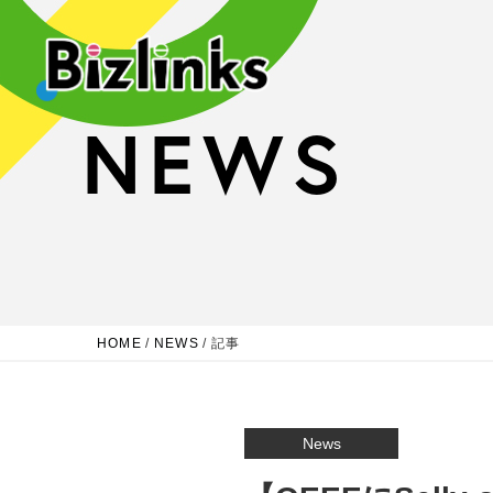
NEWS
HOME
/
NEWS
/
記事
News