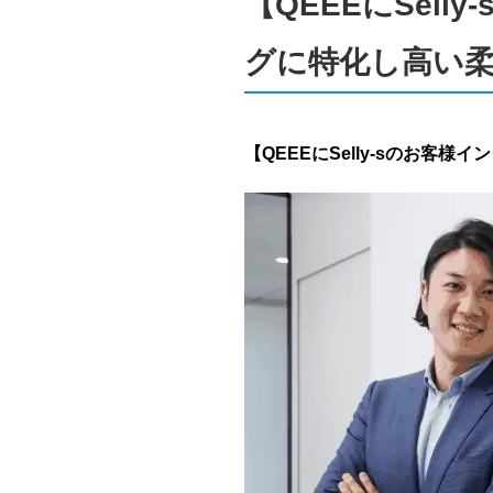
【QEEEにSel
グに特化し高い
【QEEEにSelly-sのお